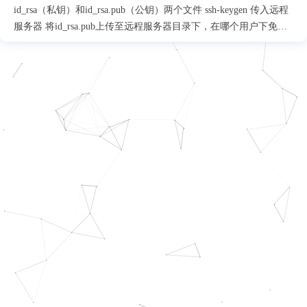
id_rsa（私钥）和id_rsa.pub（公钥）两个文件 ssh-keygen 传入远程
服务器 将id_rsa.pub上传至远程服务器目录下，在哪个用户下免密
登录就要上传至对应用户根目录下的.ssh 写入authorized_keys touch
id_rsa.pub >> authorized_keys 设置成功 如果免密登录root用户的
话，到这里就结束了，如果想免密登录其它用户的话，可能会因为
SELinux限制而失败，此时还需要在远程服务器上执行下列命令：
restorecon -Rv ~/.ssh 原因在于有时候从其它用户下复制id_rsa.pub或
authorized_keys时，Linux服务器会出现安全上下文（Securi
Context）不匹配的情况，需要手动恢复