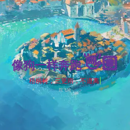
👋🏼
像狗一样奔跑
梧桐树，三更雨，不道离情正苦。
|
陀飞轮