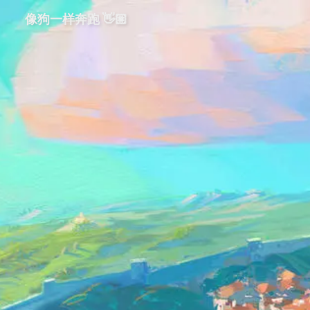
像狗一样奔跑 👋🏼